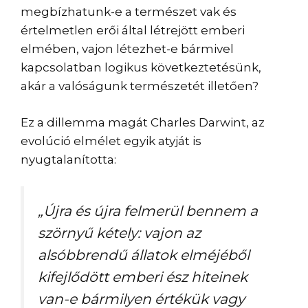
megbízhatunk-e a természet vak és
értelmetlen erői által létrejött emberi
elmében, vajon létezhet-e bármivel
kapcsolatban logikus következtetésünk,
akár a valóságunk természetét illetően?
Ez a dillemma magát Charles Darwint, az
evolúció elmélet egyik atyját is
nyugtalanította:
„Újra és újra felmerül bennem a
szörnyű kétely: vajon az
alsóbbrendű állatok elméjéből
kifejlődött emberi ész hiteinek
van-e bármilyen értékük vagy