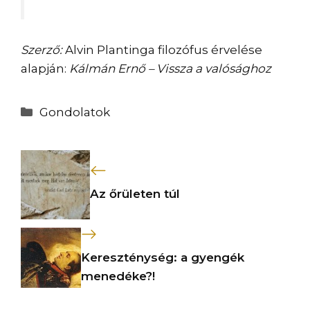
Szerző:
Alvin Plantinga filozófus érvelése
alapján:
Kálmán Ernő – Vissza a valósághoz
Kategória
Gondolatok
Az őrületen túl
Kereszténység: a gyengék
menedéke?!