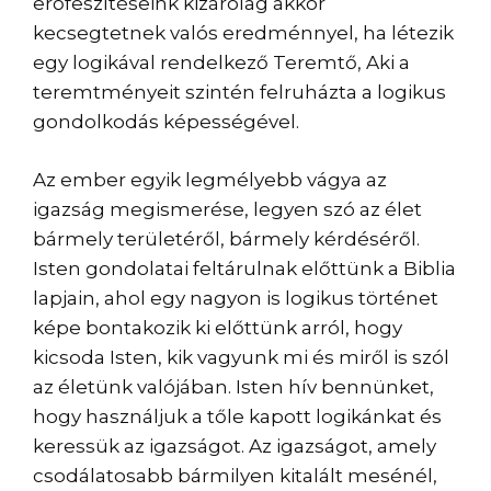
erőfeszítéseink kizárólag akkor
kecsegtetnek valós eredménnyel, ha létezik
egy logikával rendelkező Teremtő, Aki a
teremtményeit szintén felruházta a logikus
gondolkodás képességével.
Az ember egyik legmélyebb vágya az
igazság megismerése, legyen szó az élet
bármely területéről, bármely kérdéséről.
Isten gondolatai feltárulnak előttünk a Biblia
lapjain, ahol egy nagyon is logikus történet
képe bontakozik ki előttünk arról, hogy
kicsoda Isten, kik vagyunk mi és miről is szól
az életünk valójában. Isten hív bennünket,
hogy használjuk a tőle kapott logikánkat és
keressük az igazságot. Az igazságot, amely
csodálatosabb bármilyen kitalált mesénél,