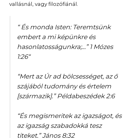
vallásnál, vagy filozófiánál.
“ És monda Isten: Teremtsünk
embert a mi képünkre és
hasonlatosságunkra;…”
1 Mózes
1:26“
“Mert az Úr ad bölcsességet, az ő
szájából tudomány és értelem
[származik].”
Példabeszédek 2:6
“És megismeritek az igazságot, és
az igazság szabadokká tesz
titeket.”
János 8:32