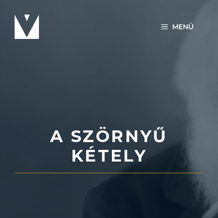
Kilépés
a
MENÜ
tartalomba
A SZÖRNYŰ
KÉTELY