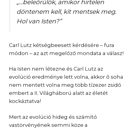
„…beleőrülök, amikor hirtelen
döntenem kell, kit mentsek meg.
Hol van Isten?”
Carl Lutz kétségbeesett kérdésére – fura
módon – az azt megelőző mondata a válasz!
Ha Isten nem létezne és Carl Lutz az
evolúció eredménye lett volna, akkor ő soha
nem mentett volna meg több tízezer zsidó
embert a II. Világháború alatt az életét
kockáztatva!
Mert az evolúció hideg és számító
vastörvényének semmi köze a