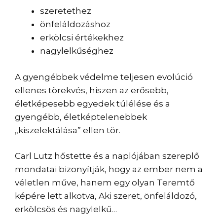
szeretethez
önfeláldozáshoz
erkölcsi értékekhez
nagylelkűséghez
A gyengébbek védelme teljesen evolúció
ellenes törekvés, hiszen az erősebb,
életképesebb egyedek túlélése és a
gyengébb, életképtelenebbek
„kiszelektálása” ellen tör.
Carl Lutz hőstette és a naplójában szereplő
mondatai bizonyítják, hogy az ember nem a
véletlen műve, hanem egy olyan Teremtő
képére lett alkotva, Aki szeret, önfeláldozó,
erkölcsös és nagylelkű…