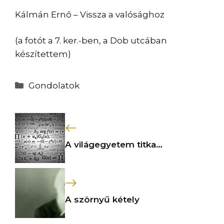
Kálmán Ernő – Vissza a valósághoz
(a fotót a 7. ker.-ben, a Dob utcában
készítettem)
Kategória
Gondolatok
A világegyetem titka…
A szörnyű kétely